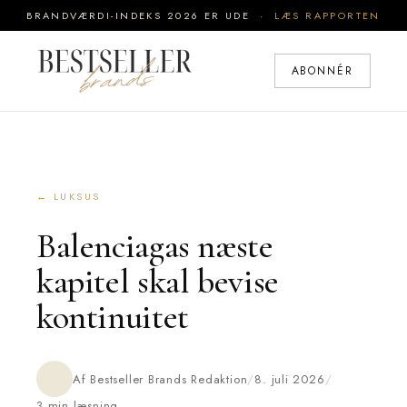
BRANDVÆRDI-INDEKS 2026 ER UDE ·
LÆS RAPPORTEN
ABONNÉR
← LUKSUS
Balenciagas næste
kapitel skal bevise
kontinuitet
Af Bestseller Brands Redaktion
/
8. juli 2026
/
3 min læsning