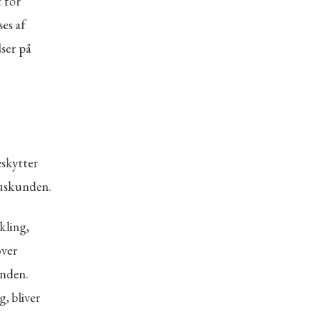
t for
ses af
ser på
eskytter
suskunden.
kling,
over
anden.
, bliver