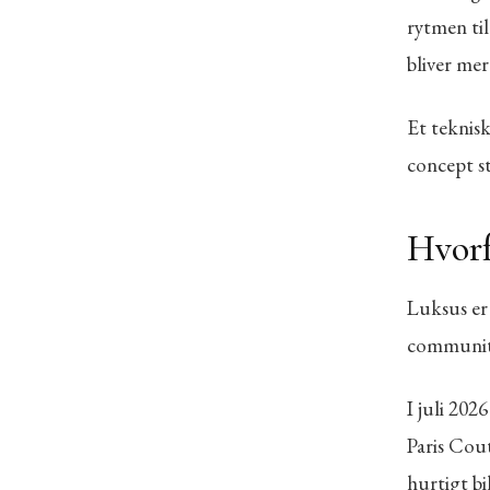
rytmen ti
bliver mere
Et teknis
concept st
Hvorf
Luksus er 
communit
I juli 202
Paris Cou
hurtigt bi