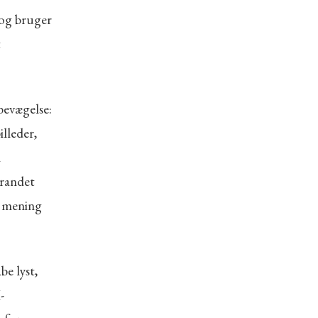
 og bruger
t
bevægelse:
lleder,
n
Brandet
ve mening
e lyst,
-