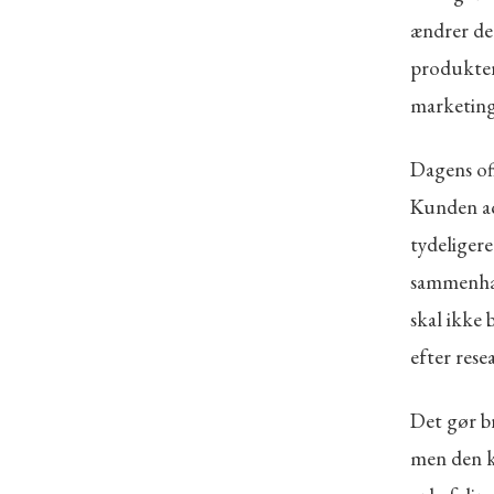
ændrer de
produkter
marketing
Dagens of
Kunden ac
tydeligere
sammenhæn
skal ikke 
efter rese
Det gør b
men den ka