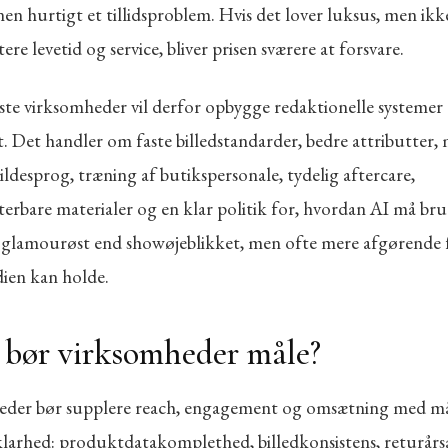
en hurtigt et tillidsproblem. Hvis det lover luksus, men ikk
e levetid og service, bliver prisen sværere at forsvare.
ste virksomheder vil derfor opbygge redaktionelle systeme
. Det handler om faste billedstandarder, bedre attributter,
ldesprog, træning af butikspersonale, tydelig aftercare,
rbare materialer og en klar politik for, hvordan AI må bru
 glamourøst end showøjeblikket, men ofte mere afgørende 
ien kan holde.
bør virksomheder måle?
der bør supplere reach, engagement og omsætning med må
 klarhed: produktdatakomplethed, billedkonsistens, returårs