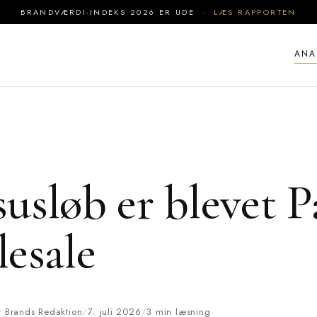
BRANDVÆRDI-INDEKS 2026 ER UDE ·
LÆS RAPPORTEN
ANA
usløb er blevet P
esale
er Brands Redaktion
/
7. juli 2026
/
3 min læsning