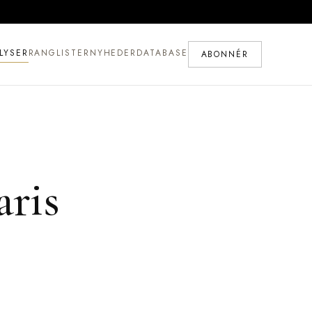
LYSER
RANGLISTER
NYHEDER
DATABASE
ABONNÉR
aris