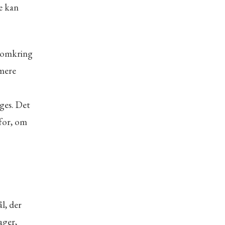
e kan
r omkring
 mere
ges. Det
for, om
l, der
ager,