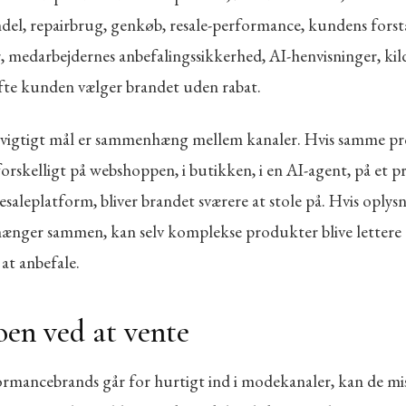
del, repairbrug, genkøb, resale-performance, kundens forstå
r, medarbejdernes anbefalingssikkerhed, AI-henvisninger, ki
fte kunden vælger brandet uden rabat.
t vigtigt mål er sammenhæng mellem kanaler. Hvis samme p
forskelligt på webshoppen, i butikken, i en AI-agent, på et 
esaleplatform, bliver brandet sværere at stole på. Hvis oplys
ænger sammen, kan selv komplekse produkter blive lettere 
 at anbefale.
oen ved at vente
rmancebrands går for hurtigt ind i modekanaler, kan de mist