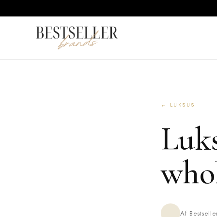
← LUKSUS
Luks
whol
Af Bestsell