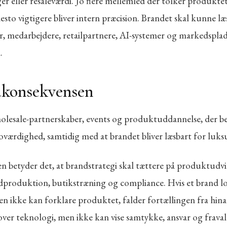
er eller resaleværdi. Jo flere mellemled der tolker produkte
sto vigtigere bliver intern præcision. Brandet skal kunne læ
, medarbejdere, retailpartnere, AI-systemer og markedsplad
.
dkonsekvensen
olesale-partnerskaber, events og produktuddannelse, der b
roværdighed, samtidig med at brandet bliver læsbart for luk
en betyder det, at brandstrategi skal tættere på produktudvi
ledproduktion, butikstræning og compliance. Hvis et brand l
en ikke kan forklare produktet, falder fortællingen fra hin
over teknologi, men ikke kan vise samtykke, ansvar og fravalg