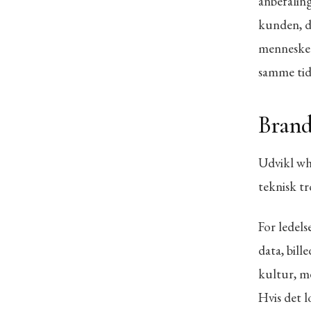
anbefaling
kunden, de
mennesker
samme tid
Bran
Udvikl wh
teknisk t
For ledels
data, bil
kultur, m
Hvis det l