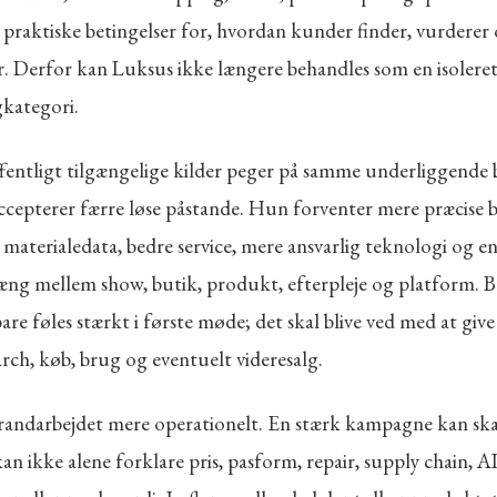
 praktiske betingelser for, hvordan kunder finder, vurderer
. Derfor kan Luksus ikke længere behandles som en isolere
kategori.
fentligt tilgængelige kilder peger på samme underliggende 
cepterer færre løse påstande. Hun forventer mere præcise bi
 materialedata, bedre service, mere ansvarlig teknologi og e
g mellem show, butik, produkt, efterpleje og platform. 
bare føles stærkt i første møde; det skal blive ved med at gi
arch, køb, brug og eventuelt videresalg.
randarbejdet mere operationelt. En stærk kampagne kan skab
n ikke alene forklare pris, pasform, repair, supply chain, AI