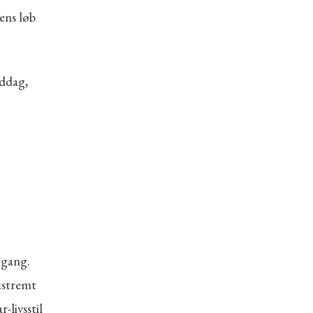
ens løb
ddag,
rgang.
kstremt
-livsstil