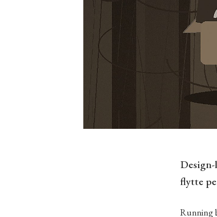
Design-
flytte p
Running b