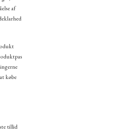
else af
ldeklarhed
rodukt
produktpas
ningerne
at købe
e tillid