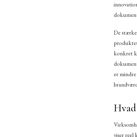
innovation
dokumenter
De stærke
produktet
konkret ki
dokumente
er mindre
brandværd
Hvad 
Virksomhe
viser reel