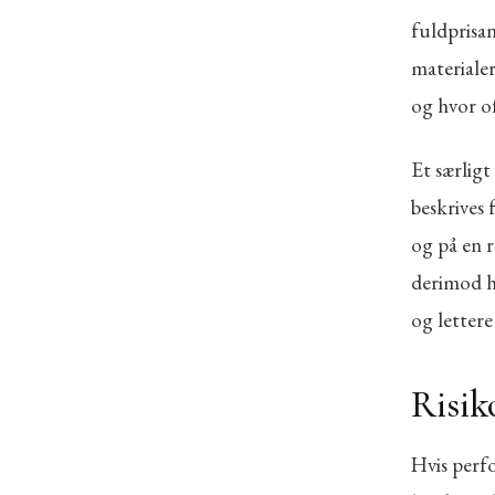
fuldprisan
materiale
og hvor o
Et særlig
beskrives 
og på en r
derimod h
og lettere
Risik
Hvis perfo