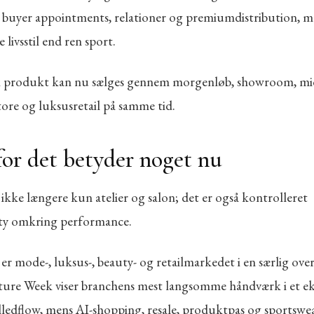
l buyer appointments, relationer og premiumdistribution, m
 livsstil end ren sport.
k produkt kan nu sælges gennem morgenløb, showroom, mi
ore og luksusretail på samme tid.
or det betyder noget nu
ikke længere kun atelier og salon; det er også kontrolleret
y omkring performance.
6 er mode-, luksus-, beauty- og retailmarkedet i en særlig ove
ture Week viser branchens mest langsomme håndværk i et e
lledflow, mens AI-shopping, resale, produktpas og sportswear