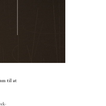
m til at
eek-