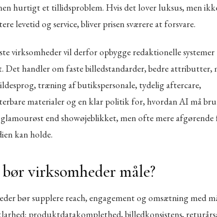
en hurtigt et tillidsproblem. Hvis det lover luksus, men ikk
e levetid og service, bliver prisen sværere at forsvare.
ste virksomheder vil derfor opbygge redaktionelle systeme
. Det handler om faste billedstandarder, bedre attributter,
ldesprog, træning af butikspersonale, tydelig aftercare,
rbare materialer og en klar politik for, hvordan AI må bru
 glamourøst end showøjeblikket, men ofte mere afgørende 
ien kan holde.
bør virksomheder måle?
der bør supplere reach, engagement og omsætning med må
 klarhed: produktdatakomplethed, billedkonsistens, returårs