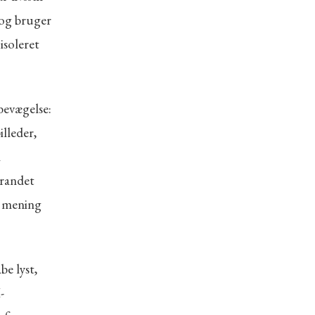
 og bruger
isoleret
bevægelse:
lleder,
n
Brandet
ve mening
e lyst,
-