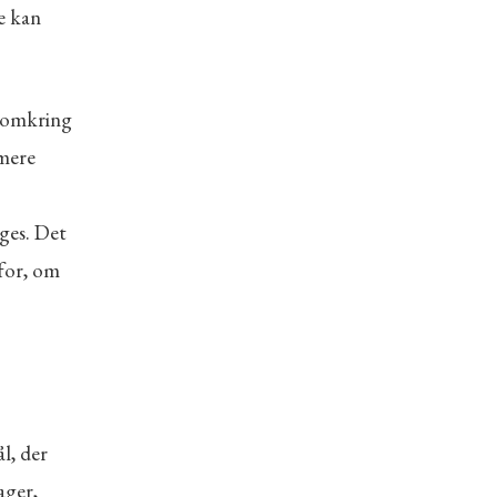
e kan
r omkring
 mere
ges. Det
for, om
l, der
ager,