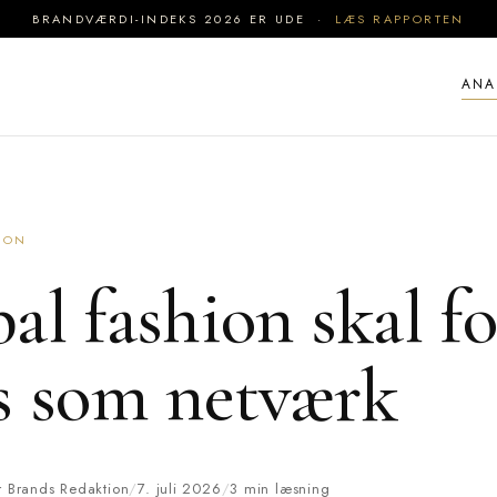
BRANDVÆRDI-INDEKS 2026 ER UDE ·
LÆS RAPPORTEN
ANA
ION
al fashion skal fo
s som netværk
er Brands Redaktion
/
7. juli 2026
/
3 min læsning