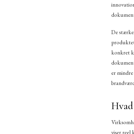
innovation
dokumenter
De stærke
produktet
konkret ki
dokumente
er mindre
brandværd
Hvad 
Virksomhe
viser reel