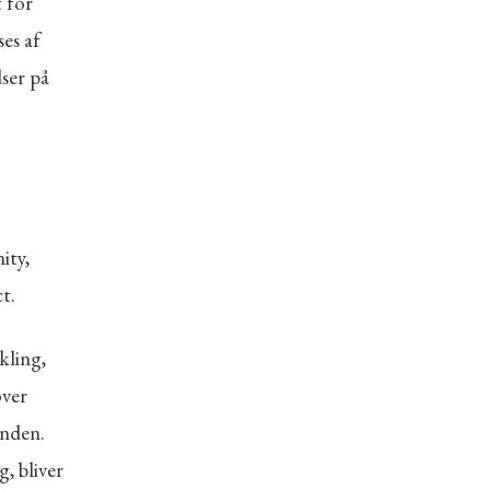
t for
ses af
ser på
ity,
t.
kling,
over
anden.
, bliver