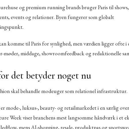
urehuse og premium running brands bruger Paris til shows,
nts, events og relationer. Byen fungerer som globalt
ingspunkt.
an komme til Paris for synlighed, men værdien ligger ofte i
r-møder, middage, showroomfeedback og redaktionelle sam
or det betyder noget nu
shion skal behandle modeuger som relationel infrastruktur.
6 er mode-, luksus-, beauty- og retailmarkedet i en særlig ove
ture Week viser branchens mest langsomme håndværk i et e
lledflow, mens AI-shopping, resale, produktpas og sportswear