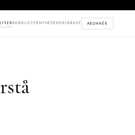
LYSER
RANGLISTER
NYHEDER
DATABASE
ABONNÉR
rstå