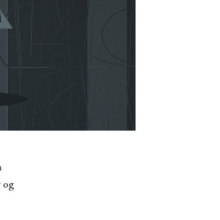
m
r og