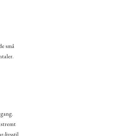
 de små
taler.
rgang.
kstremt
-livsstil