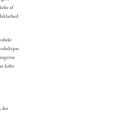
else af
ldeklarhed
rodukt
produktpas
ningerne
at købe
, der