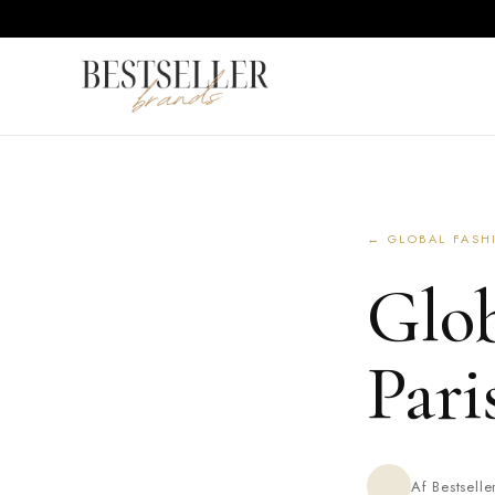
← GLOBAL FASH
Glob
Pari
Af Bestsell