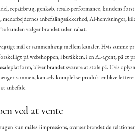
del, repairbrug, genkøb, resale-performance, kundens forstå
r, medarbejdernes anbefalingssikkerhed, AI-henvisninger, ki
fte kunden vælger brandet uden rabat.
t vigtigt mål er sammenhæng mellem kanaler. Hvis samme p
forskelligt på webshoppen, i butikken, i en AI-agent, på et 
esaleplatform, bliver brandet sværere at stole på. Hvis oplys
ænger sammen, kan selv komplekse produkter blive lettere 
 at anbefale.
oen ved at vente
ugen kun måles i impressions, overser brandet de relationer