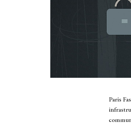
Paris F
infrastr
communi