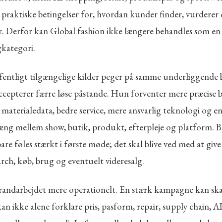
 praktiske betingelser for, hvordan kunder finder, vurderer
. Derfor kan Global fashion ikke længere behandles som en 
kategori.
fentligt tilgængelige kilder peger på samme underliggende 
cepterer færre løse påstande. Hun forventer mere præcise bi
 materialedata, bedre service, mere ansvarlig teknologi og e
g mellem show, butik, produkt, efterpleje og platform. 
bare føles stærkt i første møde; det skal blive ved med at gi
arch, køb, brug og eventuelt videresalg.
randarbejdet mere operationelt. En stærk kampagne kan skab
n ikke alene forklare pris, pasform, repair, supply chain, AI