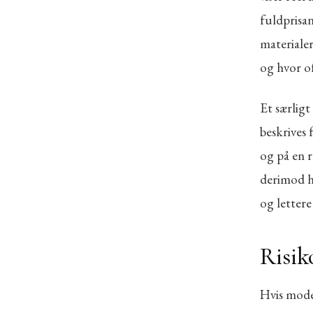
fuldprisan
materiale
og hvor o
Et særlig
beskrives 
og på en r
derimod h
og lettere
Risik
Hvis mode