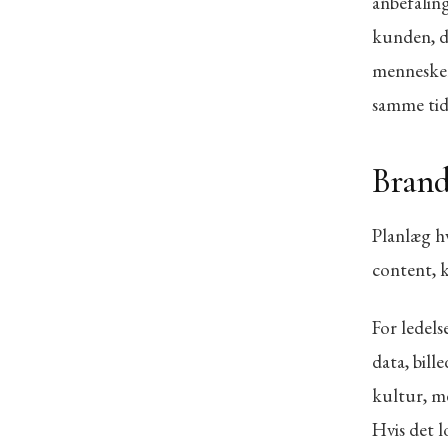
anbefaling
kunden, de
mennesker
samme tid
Bran
Planlæg h
content, k
For ledels
data, bil
kultur, m
Hvis det l