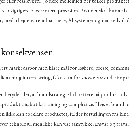
er eller resaleværdi. Jo flere mellemled der tolker produkte
sto vigtigere bliver intern præcision. Brandet skal kunne læ
, medarbejdere, retailpartnere, AI-systemer og markedsplad
.
dkonsekvensen
vert markedsspor med klare mål for købere, presse, commun
lienter og intern læring, ikke kun for showets visuelle impac
en betyder det, at brandstrategi skal tættere på produktudvi
ledproduktion, butikstræning og compliance. Hvis et brand l
en ikke kan forklare produktet, falder fortællingen fra hin
over teknologi, men ikke kan vise samtykke, ansvar og fravalg