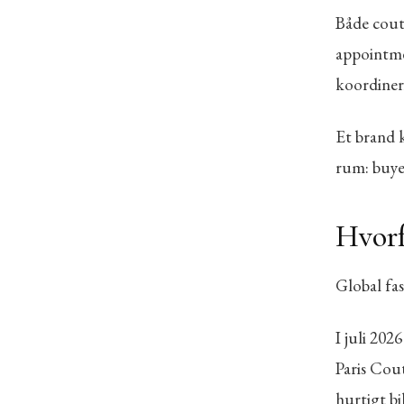
Både cout
appointme
koordiner
Et brand k
rum: buye
Hvorf
Global fa
I juli 202
Paris Cou
hurtigt bi