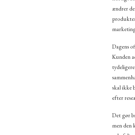
ændrer de
produkter
marketing
Dagens of
Kunden ac
tydeligere
sammenhæn
skal ikke 
efter rese
Det gør b
men den ka