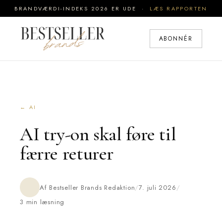
BRANDVÆRDI-INDEKS 2026 ER UDE ·
LÆS RAPPORTEN
ABONNÉR
← AI
AI try-on skal føre til
færre returer
Af Bestseller Brands Redaktion
/
7. juli 2026
/
3 min læsning