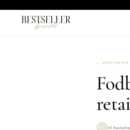
← SPORTSWEAR
Fodb
reta
Af Bestsell