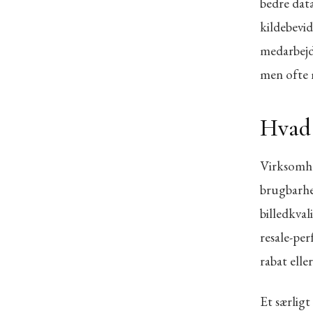
bedre data
kildebevid
medarbejd
men ofte 
Hvad 
Virksomhe
brugbarhe
billedkval
resale-pe
rabat elle
Et særligt