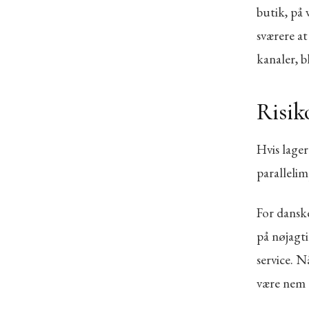
butik, på
sværere a
kanaler, b
Risik
Hvis lager
parallelim
For dansk
på nøjagti
service. N
være nem a