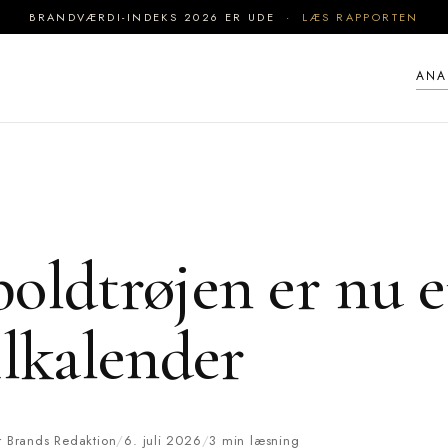
BRANDVÆRDI-INDEKS 2026 ER UDE ·
LÆS RAPPORTEN
ANA
oldtrøjen er nu 
ilkalender
er Brands Redaktion
/
6. juli 2026
/
3 min læsning