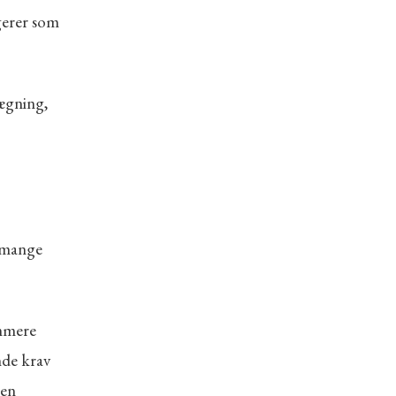
gerer som
lægning,
 mange
ommere
nde krav
 en