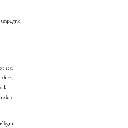
 kampagne,
or reel
ethed,
ack,
t uden
lligt i