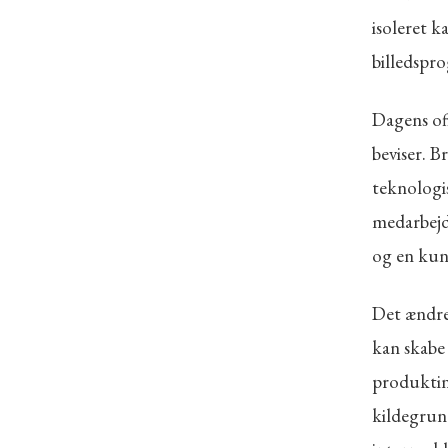
isoleret k
billedspr
Dagens off
beviser. B
teknologi
medarbejd
og en kun
Det ændre
kan skabe
produktin
kildegrund