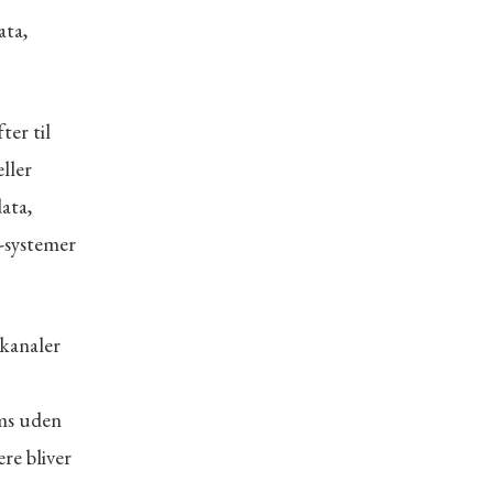
ata,
ter til
eller
ata,
-systemer
 kanaler
ims uden
re bliver