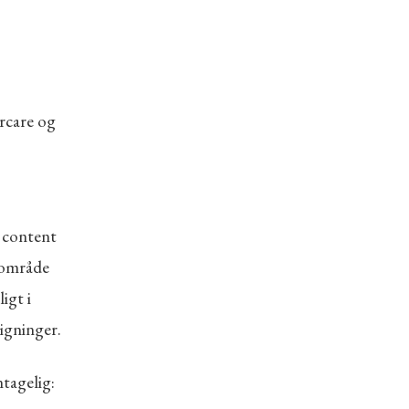
ercare og
 content
t område
igt i
igninger.
ntagelig: