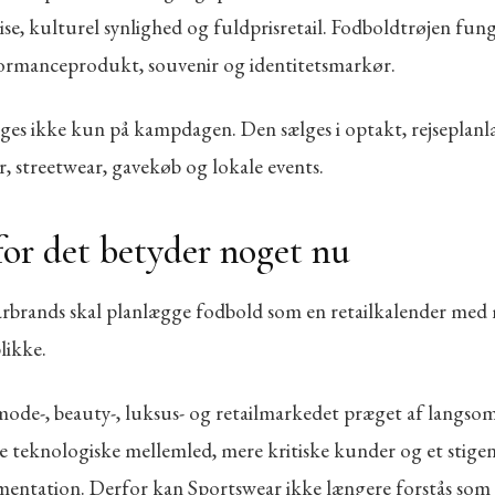
se, kulturel synlighed og fuldprisretail. Fodboldtrøjen fun
ormanceprodukt, souvenir og identitetsmarkør.
lges ikke kun på kampdagen. Den sælges i optakt, rejseplan
r, streetwear, gavekøb og lokale events.
or det betyder noget nu
rbrands skal planlægge fodbold som en retailkalender med
likke.
 mode-, beauty-, luksus- og retailmarkedet præget af langs
re teknologiske mellemled, mere kritiske kunder og et stige
ntation. Derfor kan Sportswear ikke længere forstås som