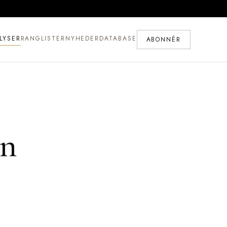
LYSER
RANGLISTER
NYHEDER
DATABASE
ABONNÉR
en