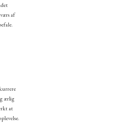
ndet
værs af
efale.
nkurrere
g ærlig
ærkt at
plevelse.