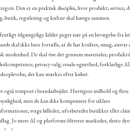
ategori. Den er en praktisk disciplin, hvor produkt, service, d
og, butik, regulering og kultur skal hænge sammen.
entligt tilgængelige kilder peger især på en bevægelse fra løf
rands skal ikke bare fortælle, at de har kvalitet, smag, ansvar 
sk modenhed. De skal vise det gennem materialer, produktd
erkompetence, privacy-valg, resale-egnethed, forklarlige AI
deoplevelse, der kan mærkes efter købet.
r også tempoet i brandarbejdet. Hurtigere indhold og flere
 synlighed, men de kan ikke kompensere for uklare
formationer, svage billeder, uforberedte butikker eller cla
lag. Jo mere AI og platforme filtrerer markedet, desto dyre