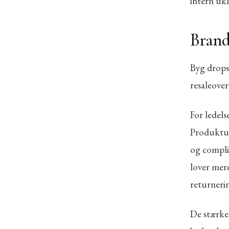
intern uk
Bran
Byg drops,
resaleover
For ledels
Produktud
og complia
lover mere
returneri
De stærkes