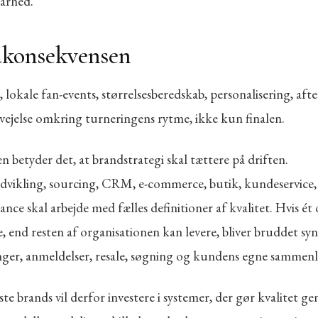
larhed.
dkonsekvensen
 lokale fan-events, størrelsesberedskab, personalisering, aft
vejelse omkring turneringens rytme, ikke kun finalen.
en betyder det, at brandstrategi skal tættere på driften.
vikling, sourcing, CRM, e-commerce, butik, kundeservice,
nce skal arbejde med fælles definitioner af kvalitet. Hvis é
, end resten af organisationen kan levere, bliver bruddet synl
nger, anmeldelser, resale, søgning og kundens egne sammenl
te brands vil derfor investere i systemer, der gør kvalitet ge