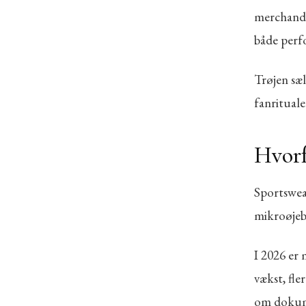
merchandi
både perf
Trøjen sæ
fanrituale
Hvorf
Sportswea
mikroøjeb
I 2026 er
vækst, fle
om dokume