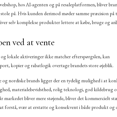
 webshop, hos AI-agenten og på resaleplatformen, bliver bra
t stole på. Hvis kunden derimod møder samme præcision på t
liver selv komplekse produkter lettere at købe, bruge og anb
oen ved at vente
 og lokale aktiveringer ikke matcher efterspørgslen, kan
port, kopier og rabatlogik overtage brandets store øjeblik.
e og nordiske brands ligger der en tydelig mulighed i at ko
ghed, materialebevidsthed, rolig teknologi, god kildebrug o
år markedet bliver mere støjende, bliver det kommercielt st
t forstå, svær at erstatte og konsekvent i både produkt og o