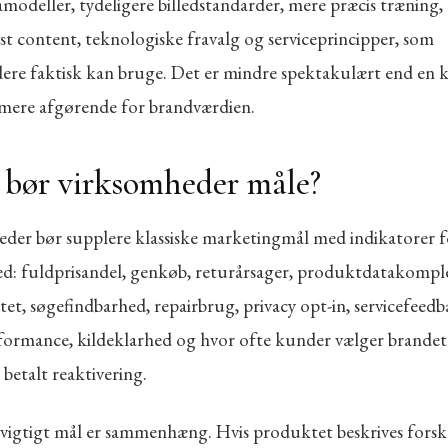
modeller, tydeligere billedstandarder, mere præcis træning,
st content, teknologiske fravalg og serviceprincipper, som
ere faktisk kan bruge. Det er mindre spektakulært end en
mere afgørende for brandværdien.
bør virksomheder måle?
der bør supplere klassiske marketingmål med indikatorer f
d: fuldprisandel, genkøb, returårsager, produktdatakompl
itet, søgefindbarhed, repairbrug, privacy opt-in, servicefeedb
rformance, kildeklarhed og hvor ofte kunder vælger brande
r betalt reaktivering.
 vigtigt mål er sammenhæng. Hvis produktet beskrives forske