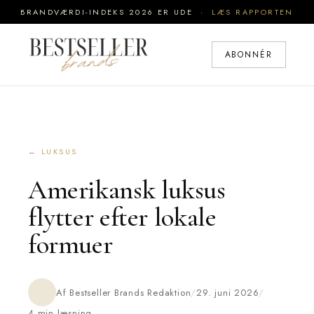
BRANDVÆRDI-INDEKS 2026 ER UDE ·
LÆS RAPPORTEN
ABONNÉR
← LUKSUS
Amerikansk luksus
flytter efter lokale
formuer
Af Bestseller Brands Redaktion
/
29. juni 2026
/
4 min læsning