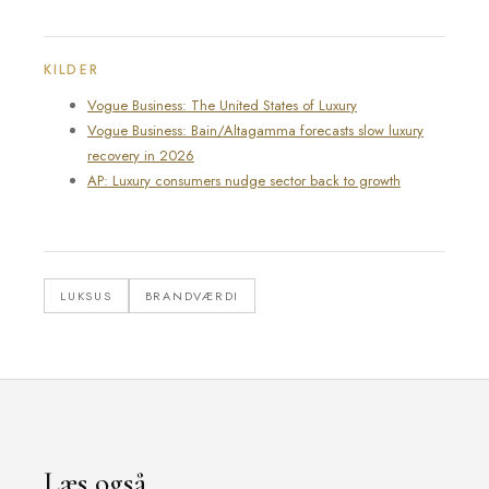
KILDER
Vogue Business: The United States of Luxury
Vogue Business: Bain/Altagamma forecasts slow luxury
recovery in 2026
AP: Luxury consumers nudge sector back to growth
LUKSUS
BRANDVÆRDI
Læs også