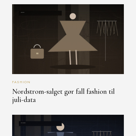
FASHION
Nordstrom-salget gør fall fashion til
juli-data