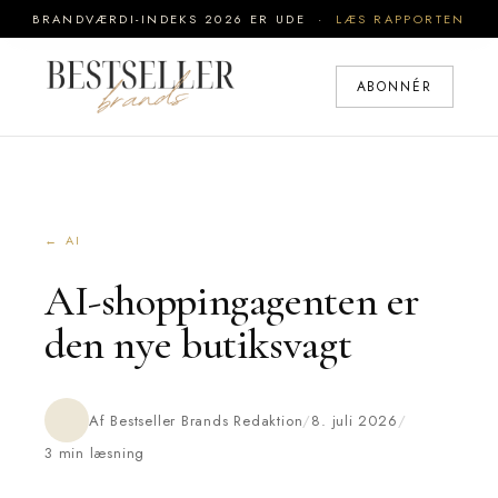
BRANDVÆRDI-INDEKS 2026 ER UDE ·
LÆS RAPPORTEN
ABONNÉR
← AI
AI-shoppingagenten er
den nye butiksvagt
Af Bestseller Brands Redaktion
/
8. juli 2026
/
3 min læsning