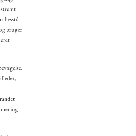
kstremt
-livsstil
 og bruger
leret
bevægelse:
lleder,
n
Brandet
ve mening