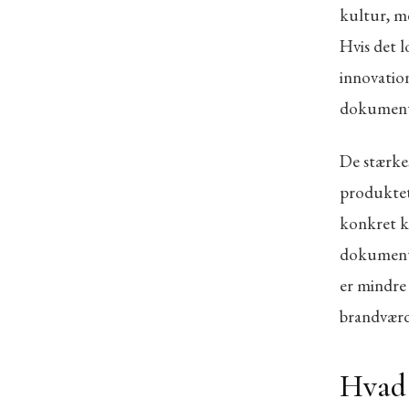
kultur, m
Hvis det l
innovation
dokumenter
De stærke
produktet
konkret ki
dokumente
er mindre
brandværd
Hvad 