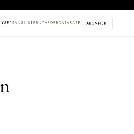
LYSER
RANGLISTER
NYHEDER
DATABASE
ABONNÉR
en