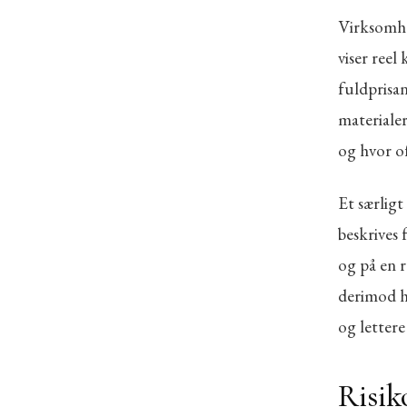
Virksomhe
viser reel
fuldprisan
materiale
og hvor o
Et særlig
beskrives 
og på en r
derimod h
og lettere
Risik