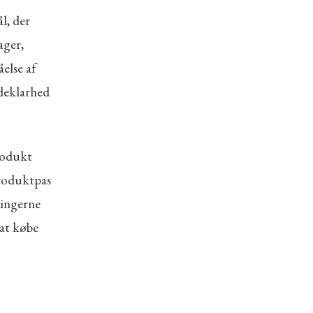
l, der
ager,
else af
ldeklarhed
rodukt
produktpas
ningerne
at købe