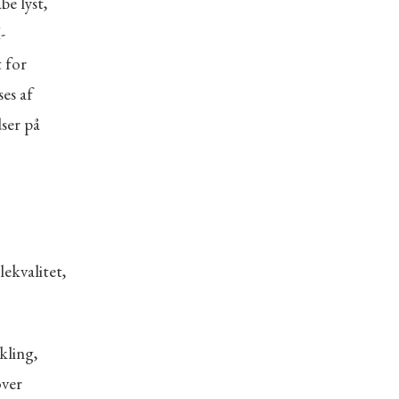
e lyst,
-
t for
ses af
ser på
lekvalitet,
kling,
over