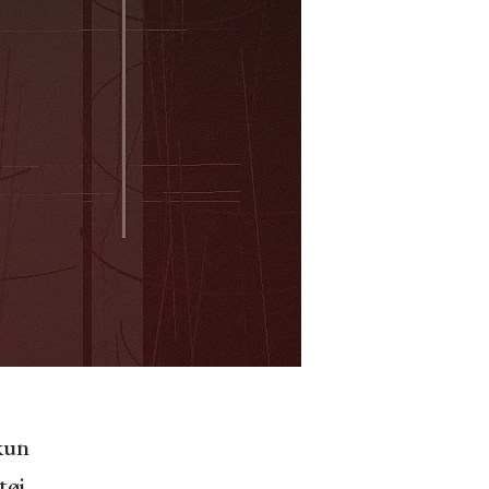
kun
øj.