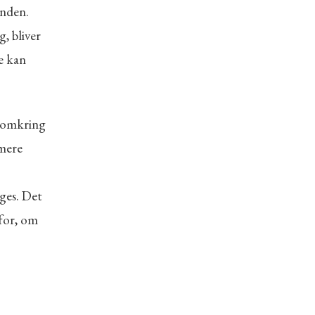
anden.
, bliver
e kan
r omkring
 mere
ges. Det
for, om