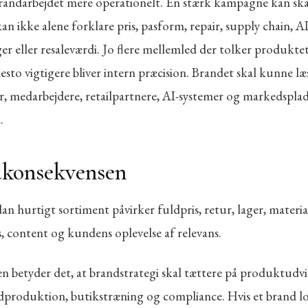
randarbejdet mere operationelt. En stærk kampagne kan skab
n ikke alene forklare pris, pasform, repair, supply chain, AI
er eller resaleværdi. Jo flere mellemled der tolker produkte
sto vigtigere bliver intern præcision. Brandet skal kunne læ
, medarbejdere, retailpartnere, AI-systemer og markedsplad
.
dkonsekvensen
n hurtigt sortiment påvirker fuldpris, retur, lager, materia
, content og kundens oplevelse af relevans.
en betyder det, at brandstrategi skal tættere på produktudvi
ledproduktion, butikstræning og compliance. Hvis et brand l