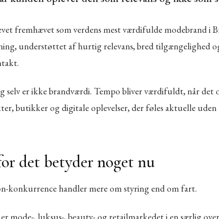
levet fremhævet som verdens mest værdifulde modebrand i 
ing, understøttet af hurtig relevans, bred tilgængelighed o
takt.
g selv er ikke brandværdi. Tempo bliver værdifuldt, når det
ter, butikker og digitale oplevelser, der føles aktuelle uden 
or det betyder noget nu
ion-konkurrence handler mere om styring end om fart.
6 er mode-, luksus-, beauty- og retailmarkedet i en særlig ove