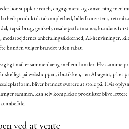
der bør supplere reach, engagement og omsætning med må
 klarhed: produktdatakomplethed, billedkonsistens, returårs
del, repairbrug, genkøb, resale-performance, kundens forstå
r, medarbejdernes anbefalingssikkerhed, AI-henvisninger, ki
fte kunden vælger brandet uden rabat.
t vigtigt mål er sammenhæng mellem kanaler. Hvis samme p
forskelligt på webshoppen, i butikken, i en AI-agent, på et 
esaleplatform, bliver brandet sværere at stole på. Hvis oplys
ænger sammen, kan selv komplekse produkter blive lettere 
 at anbefale.
oen ved at vente