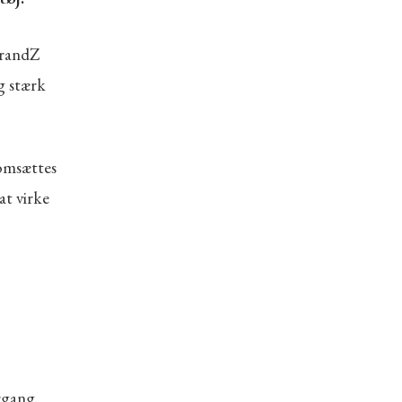
BrandZ
g stærk
 omsættes
at virke
rgang.