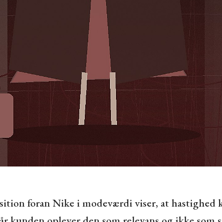
sition foran Nike i modeværdi viser, at hastighed 
når kunden oplever den som relevans og ikke som st