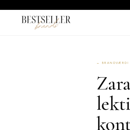
← BRANDVÆRDI
Zara
lekt
kont