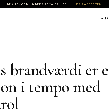
BRANDVÆRDI-INDEKS 2026 ER UDE ·
LÆS RAPPORTEN
ANA
s brandværdi er 
ion i tempo med
rol