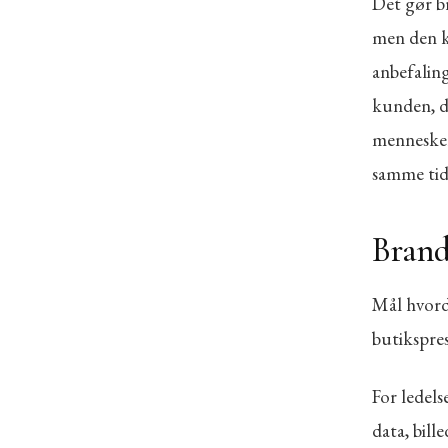
Det gør b
men den ka
anbefaling
kunden, de
mennesker
samme tid
Bran
Mål hvorda
butikspres
For ledels
data, bil