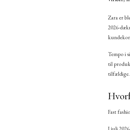
Zara er b
2026-dækn
kundekon
Tempo i si
til produk
tilfældige.
Hvorf
Fast fash
I juli 202