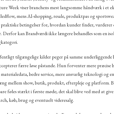
ture Week viser branchens mest langsomme håndværk i et e
lledflow, mens AI-shopping, resale, produktpas og sportswear
 praktiske betingelser for, hvordan kunder finder, vurderer
. Derfor kan Brandværdi ikke længere behandles som en iso
kategori.
fentligt tilgængelige kilder peger på samme underliggende 
cepterer færre løse påstande. Hun forventer mere præcise bi
 materialedata, bedre service, mere ansvarlig teknologi og e
g mellem show, butik, produkt, efterpleje og platform. 
bare føles stærkt i første møde; det skal blive ved med at gi
arch, køb, brug og eventuelt videresalg.