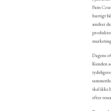
Paris Cou
hurtigt bi
ændrer de
produkter
marketing
Dagens of
Kunden ac
tydeligere
sammenhæn
skal ikke 
efter rese